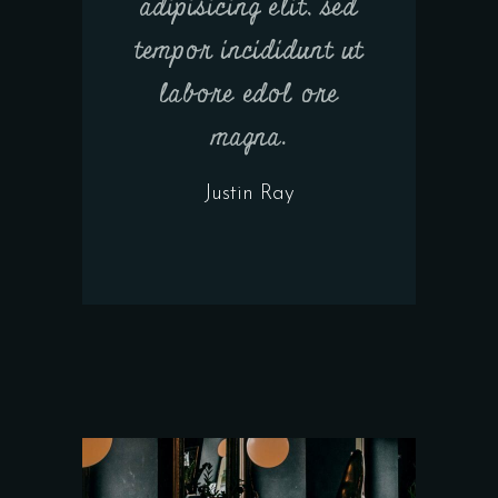
adipisicing elit, sed
tempor incididunt ut
labore edol ore
magna.
Justin Ray