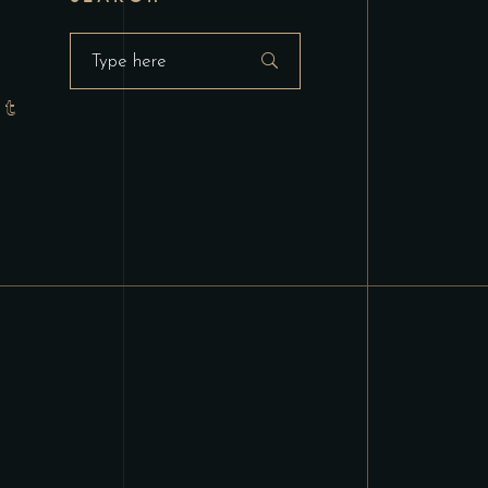
Search
for: