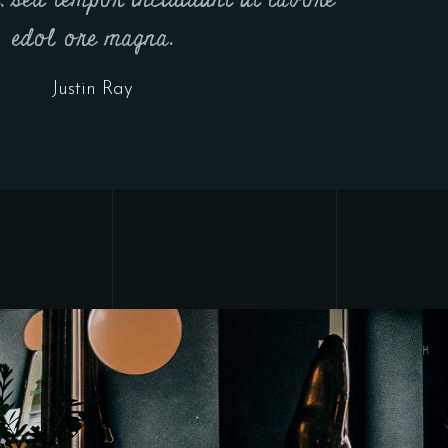
t, sed tempor incididunt ut labore
edol ore magna.
Justin Ray