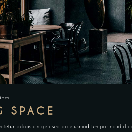
ipes
G SPACE
ctetur adipisicin gelitsed do eiusmod temporinc ididun