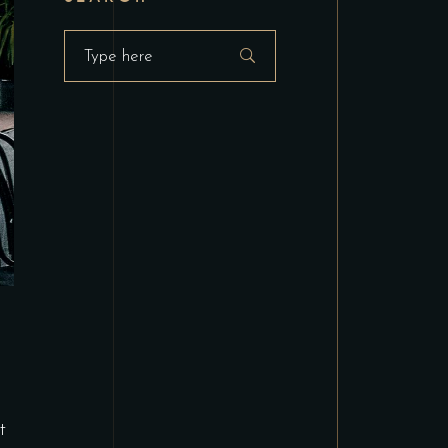
Search
for:
t