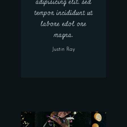
adipisicing elit, sed
tempor incididunt ut
labore edol ore
magna.
Justin Ray