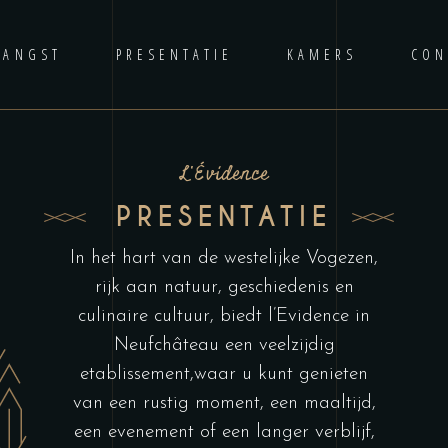
VANGST
PRESENTATIE
KAMERS
CON
L'Évidence
PRESENTATIE
In het hart van de westelijke Vogezen,
rijk aan natuur, geschiedenis en
culinaire cultuur, biedt l’Evidence in
Neufchâteau een veelzijdig
etablissement,waar u kunt genieten
van een rustig moment, een maaltijd,
een evenement of een langer verblijf,