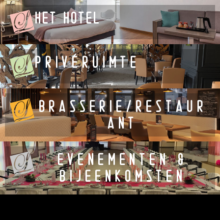
HET HOTEL
PRIVÉRUIMTE
BRASSERIE/RESTAUR
ANT
EVENEMENTEN &
BIJEENKOMSTEN