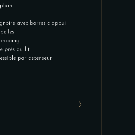
 pliant
gnoire avec barres d'appui
belles
ampoing
se près du lit
essible par ascenseur