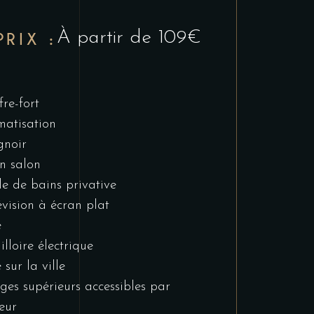
À partir de 109€
PRIX :
fre-fort
matisation
gnoir
n salon
le de bains privative
évision à écran plat
e
illoire électrique
 sur la ville
ges supérieurs accessibles par
eur