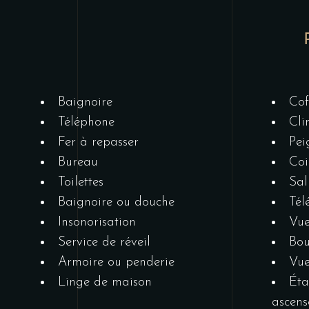
Baignoire
Cof
Téléphone
Cli
Fer à repasser
Pei
Bureau
Coi
Toilettes
Sal
Baignoire ou douche
Tél
Insonorisation
Vu
Service de réveil
Bou
Armoire ou penderie
Vue
Linge de maison
Éta
ascens