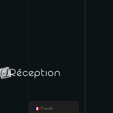
u
French