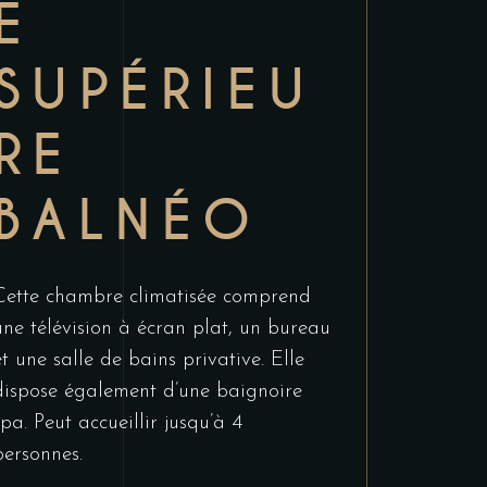
E
SUPÉRIEU
RE
BALNÉO
Cette chambre climatisée comprend
une télévision à écran plat, un bureau
et une salle de bains privative. Elle
dispose également d’une baignoire
spa. Peut accueillir jusqu’à 4
personnes.